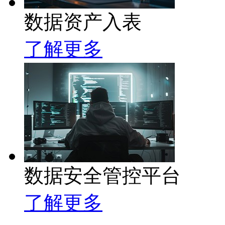
数据资产入表
了解更多
数据安全管控平台
了解更多