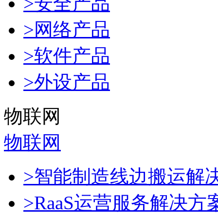
>安全产品
>网络产品
>软件产品
>外设产品
物联网
物联网
>智能制造线边搬运解
>RaaS运营服务解决方