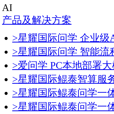
AI
产品及解决方案
>星耀国际问学 企业级A
>星耀国际问学 智能流
>爱问学 PC本地部署
>星耀国际鲲泰智算服
>星耀国际鲲泰问学一
>星耀国际鲲泰问学一体机