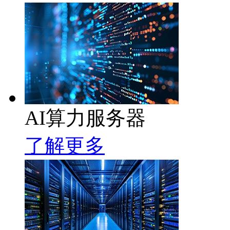
AI算力服务器
了解更多