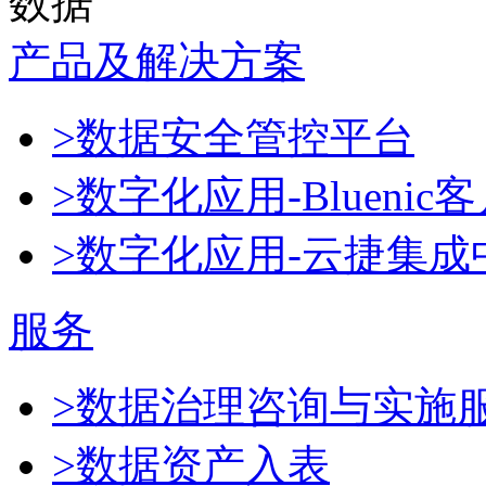
数据
产品及解决方案
>数据安全管控平台
>数字化应用-Blueni
>数字化应用-云捷集成
服务
>数据治理咨询与实施
>数据资产入表