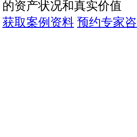
的资产状况和真实价值
获取案例资料
预约专家咨