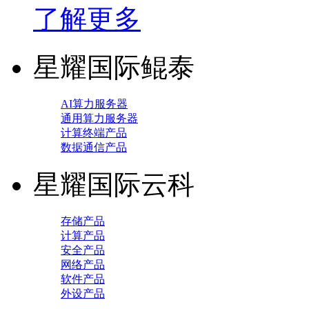
了解更多
星耀国际鲲泰
AI算力服务器
通用算力服务器
计算终端产品
数据通信产品
星耀国际云科
存储产品
计算产品
安全产品
网络产品
软件产品
外设产品